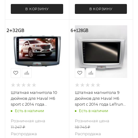
В КОРЗИНУ
В КОРЗИНУ
Штатная магнитола 10
Штатная магнитола 9
дюймов для Haval H6
дюймов для Haval H6
sport с 2014 года
sport с 2014 года LeTrun
MEKEDE M150S 2753-6199
5688-6494 Android 12
Есть в наличии
Есть в наличии
Android 12 2+32 Gb
UIS8581A QLED 6+128 Gb
Розничная цена
Розничная цена
11 247
₽
18 745
₽
Распродажа
Распродажа