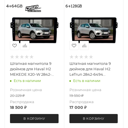
Штатная магнитола 9
Штатная магнитола 9
дюймов для Haval H2
дюймов для Haval H2
MEKEDE X20-W 2842-
LeTrun 2842-6494
6829 Android 13 4+64 Gb
Android 12 UIS8581A
Есть в наличии
Есть в наличии
8 ядер Unisoc 9863A DSP
QLED 6+128 Gb
Розничная цена
Розничная цена
20 229
₽
19 550
₽
Распродажа
Распродажа
18 500
₽
17 000
₽
В КОРЗИНУ
В КОРЗИНУ