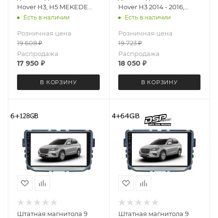
Hover H3, H5 MEKEDE
Hover H3 2014 - 2016,
X20-W 2752-6829 Android
Haval H5 2020 - 2021
Есть в наличии
Есть в наличии
13 4+64 Gb 8 ядер Unisoc
MEKEDE X20-W 3082-
Розничная цена
Розничная цена
9863A DSP
6829 Android 13 4+64 Gb
19 608
₽
19 723
₽
8 ядер Unisoc 9863A DSP
Распродажа
Распродажа
17 950
₽
18 050
₽
В КОРЗИНУ
В КОРЗИНУ
Штатная магнитола 9
Штатная магнитола 9