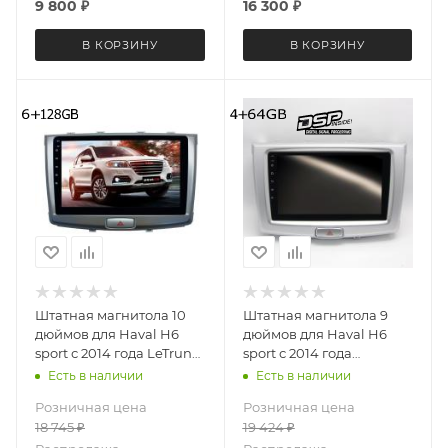
9 800
₽
16 300
₽
В КОРЗИНУ
В КОРЗИНУ
Штатная магнитола 10
Штатная магнитола 9
дюймов для Haval H6
дюймов для Haval H6
sport с 2014 года LeTrun
sport с 2014 года
2753-6493 Android 12
MEKEDE X20-W 5688-
Есть в наличии
Есть в наличии
UIS8581А QLED 6+128 Gb
6829 Android 13 4+64 Gb
Розничная цена
Розничная цена
8 ядер Unisoc 9863A DSP
18 745
₽
19 424
₽