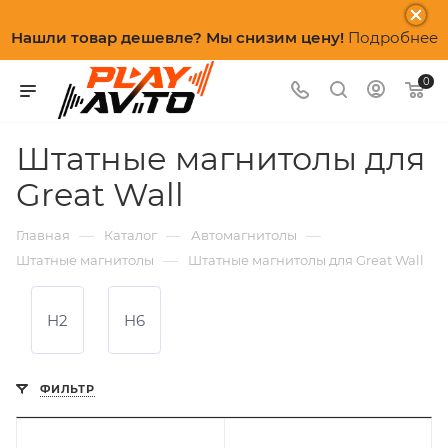
Нашли товар дешевле? Мы снизим цену!
Подробнее
0
Штатные магнитолы для
Great Wall
—
—
—
Главная
Каталог
Автомагнитолы
—
Штатные магнитолы
Штатные магнитолы для Great Wall
H2
H6
ФИЛЬТР