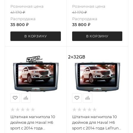
Android 13 6+64 Gb
Android 13 6+64 Gb
Розничная цена
Розничная цена
41 170
₽
41 170
₽
Распродажа
Распродажа
35 800
₽
35 800
₽
В КОРЗИНУ
В КОРЗИНУ
Штатная магнитола 10
Штатная магнитола 10
дюймов для Haval H6
дюймов для Haval H6
sport с 2014 года
sport с 2014 года LeTrun