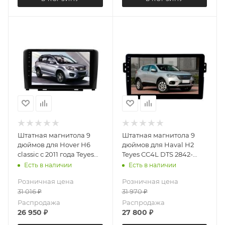
Штатная магнитола 9
Штатная магнитола 9
дюймов для Hover H6
дюймов для Haval H2
classic с 2011 года Teyes
Teyes CC4L DTS 2842-
CC4L DTS 3414-6879
6879 Android 13 6+64 Gb
Есть в наличии
Есть в наличии
Android 13 6+64 Gb
Розничная цена
Розничная цена
31 016
₽
31 970
₽
Распродажа
Распродажа
26 950
₽
27 800
₽