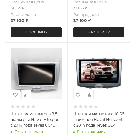
Розничная цена
Розничная цена
31 165
₽
31 165
₽
Распродажа
Распродажа
27 100
₽
27 100
₽
В КОРЗИНУ
В КОРЗИНУ
Штатная магнитола 9,5
Штатная магнитола 10,36
дюйм для Haval H6 sport
дюйм для Haval H6 sport
с 2014 года Teyes CC4
с 2014 года Teyes CC4
5688-6875 экран 2K
2753-6874 экран 2K
Есть в наличии
Есть в наличии