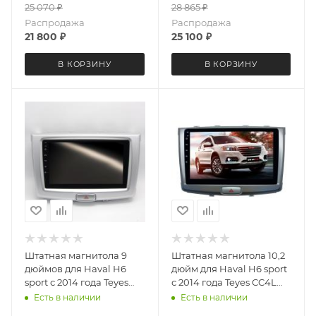
25 070
₽
28 865
₽
Распродажа
Распродажа
21 800
₽
25 100
₽
В КОРЗИНУ
В КОРЗИНУ
Штатная магнитола 9
Штатная магнитола 10,2
дюймов для Haval H6
дюйм для Haval H6 sport
sport с 2014 года Teyes
с 2014 года Teyes CC4L
CC4L DTS 5688-6879
DTS Audio 2753-6878
Есть в наличии
Есть в наличии
Android 13 6+64 Gb
Android 13 6+64 Gb