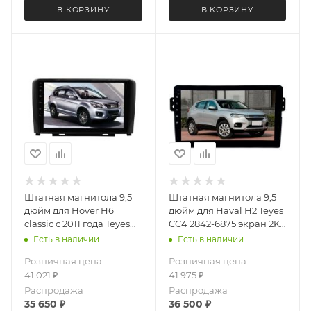
В КОРЗИНУ
В КОРЗИНУ
Штатная магнитола 9,5
Штатная магнитола 9,5
дюйм для Hover H6
дюйм для Haval H2 Teyes
classic с 2011 года Teyes
CC4 2842-6875 экран 2K
CC4 3414-6875 экран 2K
Android 13 6+64 Gb
Есть в наличии
Есть в наличии
Android 13 6+64 Gb
Розничная цена
Розничная цена
41 021
₽
41 975
₽
Распродажа
Распродажа
35 650
₽
36 500
₽