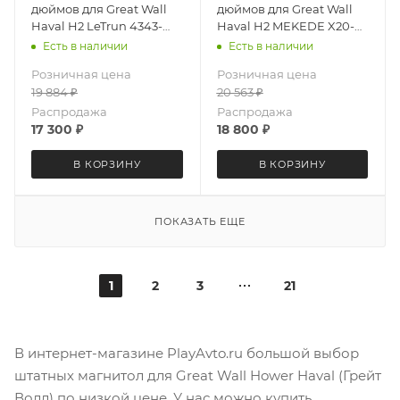
дюймов для Great Wall
дюймов для Great Wall
Haval H2 LeTrun 4343-
Haval H2 MEKEDE X20-W
6494 Android 12 UIS8581A
4343-6829 Android 13
Есть в наличии
Есть в наличии
QLED 6+128 Gb
4+64 Gb 8 ядер Unisoc
Розничная цена
Розничная цена
9863A DSP
19 884
₽
20 563
₽
Распродажа
Распродажа
17 300
₽
18 800
₽
В КОРЗИНУ
В КОРЗИНУ
ПОКАЗАТЬ ЕЩЕ
1
2
3
21
В интернет-магазине PlayAvto.ru большой выбор
штатных магнитол для Great Wall Hower Haval (Грейт
Волл) по низкой цене. У нас можно купить