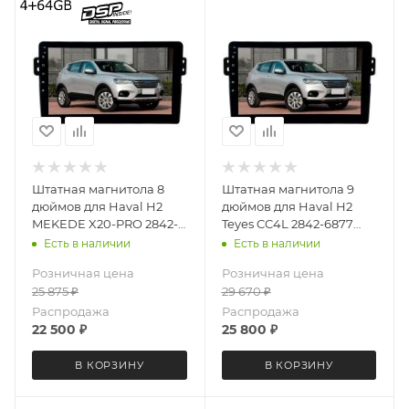
Штатная магнитола 8
Штатная магнитола 9
дюймов для Haval H2
дюймов для Haval H2
MEKEDE X20-PRO 2842-
Teyes CC4L 2842-6877
6481 (крутилки) Android
Android 13 4+64 Gb
Есть в наличии
Есть в наличии
13 4+64 Gb 8 ядер
Розничная цена
Розничная цена
25 875
₽
29 670
₽
Распродажа
Распродажа
22 500
₽
25 800
₽
В КОРЗИНУ
В КОРЗИНУ