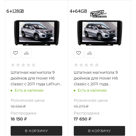
Штатная магнитола 9
Штатная магнитола 9
дюймов для Hover H6
дюймов для Hover H6
classic с 2011 года LeTrun
classic с 2011 года
3414-6494 Android 12
MEKEDE X20-W 3414-
Есть в наличии
Есть в наличии
UIS8581A QLED 6+128 Gb
6829 Android 13 4+64 Gb
Розничная цена
Розничная цена
8 ядер Unisoc 9863A DSP
18 596
₽
19 275
₽
Распродажа
Распродажа
16 150
₽
17 650
₽
В КОРЗИНУ
В КОРЗИНУ