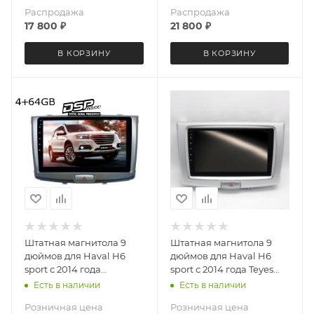
Распродажа
Распродажа
17 800
₽
21 800
₽
В КОРЗИНУ
В КОРЗИНУ
Штатная магнитола 9
Штатная магнитола 9
дюймов для Haval H6
дюймов для Haval H6
sport с 2014 года
sport с 2014 года Teyes
MEKEDE X20-PRO 2753-
CC4L 5688-6877 Android
Есть в наличии
Есть в наличии
6480 (крутилки) Android
13 4+64 Gb
Розничная цена
Розничная цена
13 4+64 Gb 8 ядер