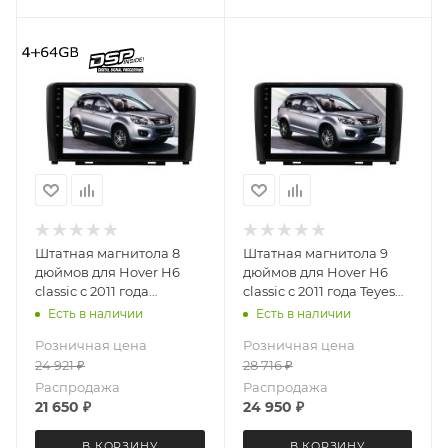
Штатная магнитола 8
Штатная магнитола 9
дюймов для Hover H6
дюймов для Hover H6
classic с 2011 года
classic с 2011 года Teyes
MEKEDE X20-PRO 3414-
CC4L 3414-6877 Android
Есть в наличии
Есть в наличии
6481 (крутилки) Android
13 4+64 Gb
Розничная цена
Розничная цена
13 4+64 Gb 8 ядер
24 921
₽
28 716
₽
Распродажа
Распродажа
21 650
₽
24 950
₽
В КОРЗИНУ
В КОРЗИНУ