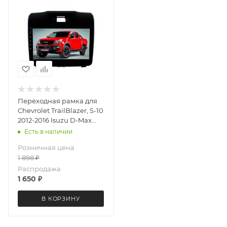
Переходная рамка для
Chevrolet TrailBlazer, S-10
2012-2016 Isuzu D-Max
2012+ LeTrun 2785 под
Есть в наличии
базовую магнитолу 9
Розничная цена
дюймов
1 898
₽
Распродажа
1 650
₽
В КОРЗИНУ