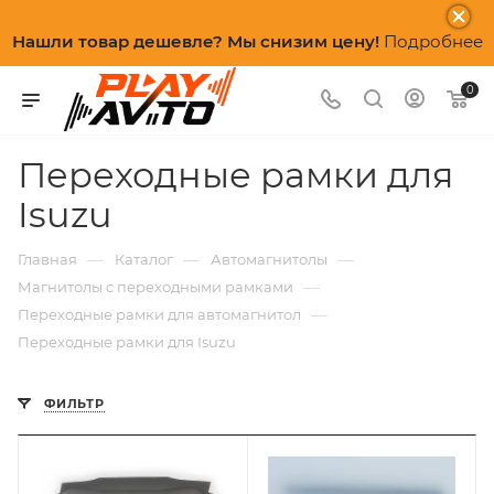
Нашли товар дешевле? Мы снизим цену!
Подробнее
0
Переходные рамки для
Isuzu
—
—
—
Главная
Каталог
Автомагнитолы
—
Магнитолы с переходными рамками
—
Переходные рамки для автомагнитол
Переходные рамки для Isuzu
ФИЛЬТР