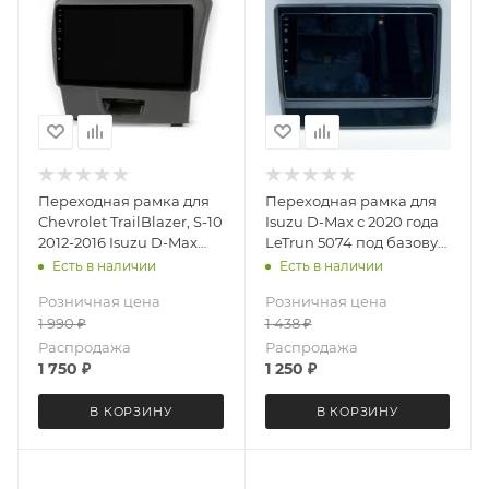
Переходная рамка для
Переходная рамка для
Chevrolet TrailBlazer, S-10
Isuzu D-Max с 2020 года
2012-2016 Isuzu D-Max
LeTrun 5074 под базовую
2012+ LeTrun 6030 под
магнитолу 9 дюймов
Есть в наличии
Есть в наличии
базовую магнитолу 9
Розничная цена
Розничная цена
дюймов
1 990
₽
1 438
₽
Распродажа
Распродажа
1 750
₽
1 250
₽
В КОРЗИНУ
В КОРЗИНУ