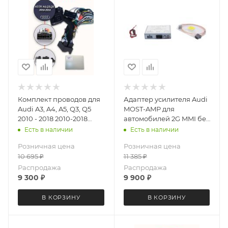
Комплект проводов для
Адаптер усилителя Audi
Audi A3, A4, A5, Q3, Q5
MOST-AMP для
2010 - 2018 2010-2018
автомобилей 2G MMI без
Letrun 6070
штатного AUX LeTrun
Есть в наличии
Есть в наличии
4547
Розничная цена
Розничная цена
10 695
₽
11 385
₽
Распродажа
Распродажа
9 300
₽
9 900
₽
В КОРЗИНУ
В КОРЗИНУ