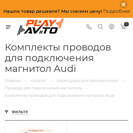
Нашли товар дешевле? Мы снизим цену!
Подробнее
0
Комплекты проводов
для подключения
магнитол Audi
—
—
—
Главная
Каталог
Аксессуары для Автомагнитол
—
Провода для подключения магнитолы
Комплекты проводов для подключения магнитол Audi
ФИЛЬТР