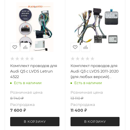
Комплект проводов для
Комплект проводов для
Audi Q5 с LVDS Letrun
Audi Q3 с LVDS 2011-2020
4522
(для любых версий)
Letrun 6863
Есть в наличии
Есть в наличии
Розничная цена
Розничная цена
8 740
₽
13 110
₽
Распродажа
Распродажа
7 600
₽
11 400
₽
В КОРЗИНУ
В КОРЗИНУ