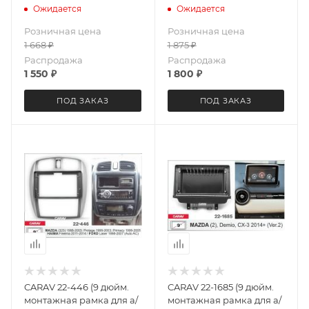
2005 / FORD Escape 2001-
2014+
Ожидается
Ожидается
2007
Розничная цена
Розничная цена
1 668
₽
1 875
₽
Распродажа
Распродажа
1 550
₽
1 800
₽
ПОД ЗАКАЗ
ПОД ЗАКАЗ
CARAV 22-446 (9 дюйм.
CARAV 22-1685 (9 дюйм.
монтажная рамка для а/
монтажная рамка для а/