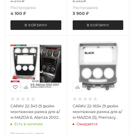
4 370
₽
6 245
₽
Распродажа
Распродажа
4 100
₽
5 900
₽
В КОРЗИНУ
В КОРЗИНУ
CARAV 22-345 (9 дюйм.
CARAV 22-1634 (9 дюйм.
монтажная рамка для а/
монтажная рамка для а/
м MAZDA 6, Atenza 2002-
м MAZDA (5), Premacy
07 (CANBUS
2005-10 / FORD i-Max
Есть в наличии
Ожидается
Ruishengwei)
2007-09 (черный)
Розничная цена