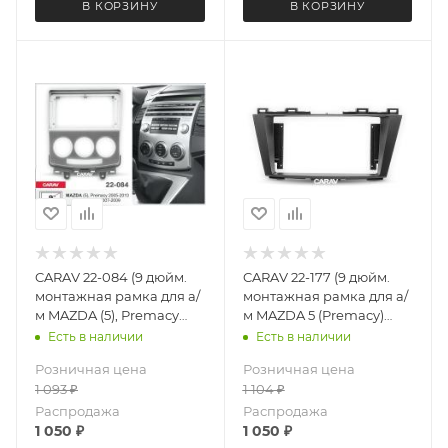
В КОРЗИНУ
В КОРЗИНУ
CARAV 22-084 (9 дюйм.
CARAV 22-177 (9 дюйм.
монтажная рамка для а/
монтажная рамка для а/
м MAZDA (5), Premacy
м MAZDA 5 (Premacy)
2005-10 FORD i-Max
2010-15 / NISSAN Lafesta
Есть в наличии
Есть в наличии
2007-09
Highway Star 2011-15)
Розничная цена
Розничная цена
1 093
₽
1 104
₽
Распродажа
Распродажа
1 050
₽
1 050
₽