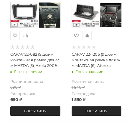
CARAV 22-082 (9 дюйм.
CARAV 22-1206 (9 дюйм.
монтажная рамка для а/
монтажная рамка для а/
м MAZDA (3), Axela 2009-
м MAZDA (6), Atenza
2013)
2002-2007 (крепление
Есть в наличии
Есть в наличии
сверху)
Розничная цена
Розничная цена
690
₽
1 840
₽
Распродажа
Распродажа
650
₽
1 550
₽
В КОРЗИНУ
В КОРЗИНУ