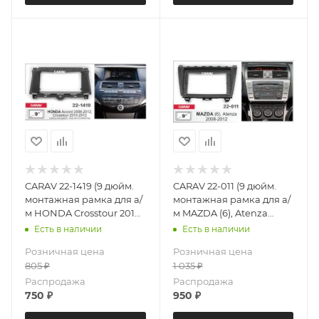
CARAV 22-1419 (9 дюйм.
CARAV 22-011 (9 дюйм.
монтажная рамка для а/
монтажная рамка для а/
м HONDA Crosstour 2010-
м MAZDA (6), Atenza
2012; Accord 2008-2012
2008-2012
Есть в наличии
Есть в наличии
(только для а/м без
Розничная цена
Розничная цена
навигации / с климат
805
₽
1 035
₽
контролем)
Распродажа
Распродажа
750
₽
950
₽