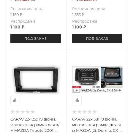
Everest 2006-13
Everest 2006-13 (серебро)
Розничная цена
Розничная цена
(Серебро)
1 150
₽
1 553
₽
Распродажа
Распродажа
1 100
₽
1 100
₽
ПОД ЗАКАЗ
ПОД ЗАКАЗ
CARAV 22-1259 (9 дюйм.
CARAV 22-1381 (9 дюйм.
монтажная рамка для а/
монтажная рамка для а/
м MAZDA Tribute 2001-
м MAZDA (2), Demio, CX-3