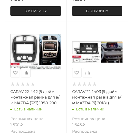
В КОРЗИНУ
В КОРЗИНУ
CARAV 22-442 (9 дюйм.
CARAV 22-1403 (9 дюйм.
монтажная рамка для а/
монтажная рамка для а/
м MAZDA (323) 1998-2003
м MAZDA (6) 2018+)
Protege 1999-2003
Есть в наличии
Есть в наличии
Premacy 1999-2005
Розничная цена
Розничная цена
(кондиционер)
1 530
₽
1 645
₽
Распродажа
Распродажа