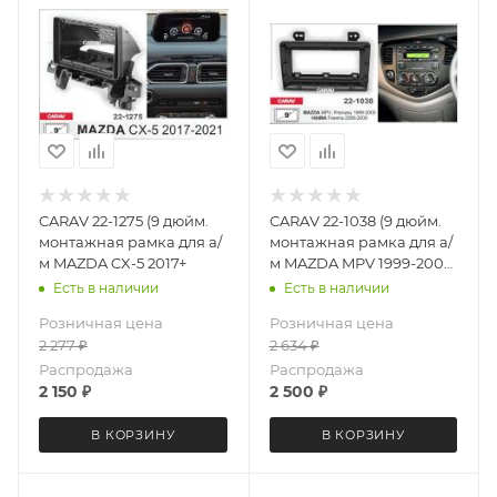
CARAV 22-1275 (9 дюйм.
CARAV 22-1038 (9 дюйм.
монтажная рамка для а/
монтажная рамка для а/
м MAZDA CX-5 2017+
м MAZDA MPV 1999-2005
Premacy 1999-2005
Есть в наличии
Есть в наличии
Розничная цена
Розничная цена
2 277
₽
2 634
₽
Распродажа
Распродажа
2 150
₽
2 500
₽
В КОРЗИНУ
В КОРЗИНУ