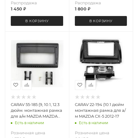
Распродажа
Распродажа
1 450
₽
1 800
₽
В КОРЗИНУ
В КОРЗИНУ
CARAV 55-185 (9, 10.1, 12.3
CARAV 22-194 (10.1 дюйм
дюйм. монтажная рамка
монтажная рамка для а/
для а/м MAZDA MAZDA
м MAZDA CX-5 2012-17
(3),Axela 2019+ правый
Есть в наличии
Есть в наличии
руль
Розничная цена
Розничная цена