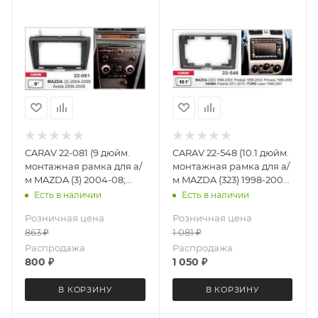
CARAV 22-081 (9 дюйм.
CARAV 22-548 (10.1 дюйм.
монтажная рамка для а/
монтажная рамка для а/
м MAZDA (3) 2004-08;
м MAZDA (323) 1998-2003;
Axela 2006-08 (с
Protege 1999-2003;
Есть в наличии
Есть в наличии
крепежом)
Premacy 1999-2005
Розничная цена
Розничная цена
/HAIMA Freema 2011-14
863
₽
1 081
₽
/FORD Laser 98-07
Распродажа
Распродажа
800
₽
1 050
₽
В КОРЗИНУ
В КОРЗИНУ