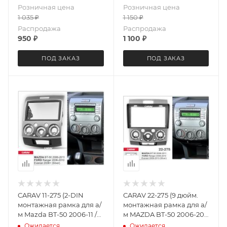
Розничная цена
Розничная цена
1 035
₽
1 150
₽
Распродажа
Распродажа
950
₽
1 100
₽
ПОД ЗАКАЗ
ПОД ЗАКАЗ
CARAV 11-275 (2-DIN
CARAV 22-275 (9 дюйм.
монтажная рамка для а/
монтажная рамка для а/
м Mazda BT-50 2006-11 /
м MAZDA BT-50 2006-2011
FORD Ranger 2006-11,
/ FORD Ranger 2006-10,
Ожидается
Ожидается