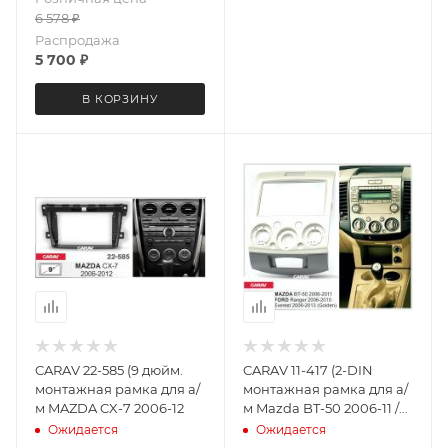
6 578
₽
Распродажа
5 700
₽
В КОРЗИНУ
CARAV 22-585 (9 дюйм.
CARAV 11-417 (2-DIN
монтажная рамка для а/
монтажная рамка для а/
м MAZDA CX-7 2006-12
м Mazda BT-50 2006-11 /
FORD Ranger 2006-11,
Ожидается
Ожидается
Everest 2006-13 (Золото)