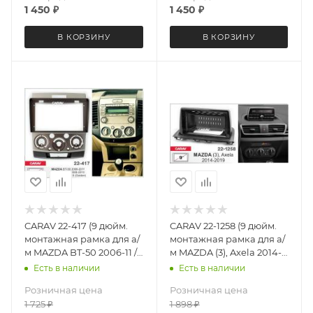
1 450
₽
1 450
₽
В КОРЗИНУ
В КОРЗИНУ
CARAV 22-417 (9 дюйм.
CARAV 22-1258 (9 дюйм.
монтажная рамка для а/
монтажная рамка для а/
м MAZDA BT-50 2006-11 /
м MAZDA (3), Axela 2014-
FORD Ranger 2006-10,
19
Есть в наличии
Есть в наличии
Everest 2006-13 (бронза)
Розничная цена
Розничная цена
1 725
₽
1 898
₽