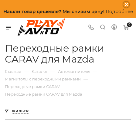
Нашли товар дешевле? Мы снизим цену!
Подробнее
0
Переходные рамки
CARAV для Mazda
—
—
—
Главная
Каталог
Автомагнитолы
—
Магнитолы с переходными рамками
—
Переходные рамки CARAV
Переходные рамки CARAV для Mazda
ФИЛЬТР