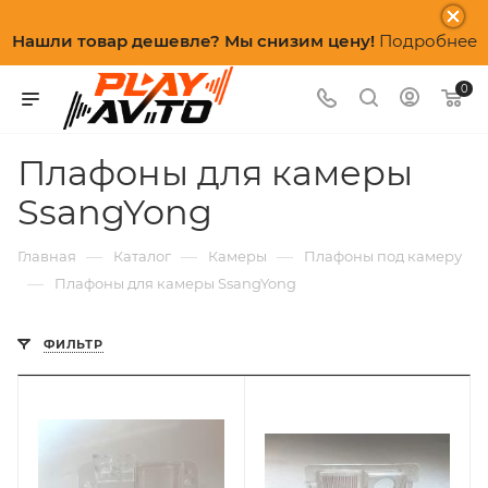
Нашли товар дешевле? Мы снизим цену!
Подробнее
0
Плафоны для камеры
SsangYong
—
—
—
Главная
Каталог
Камеры
Плафоны под камеру
—
Плафоны для камеры SsangYong
ФИЛЬТР