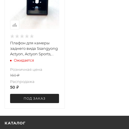
Плафон для камеры
заднего вида Ssangyong
Actyon, Actyon Sports,
Korando LeTrun 3720
Ожидается
Розничная цена
160
₽
Распродажа
50
₽
ПОД ЗАКАЗ
КАТАЛОГ