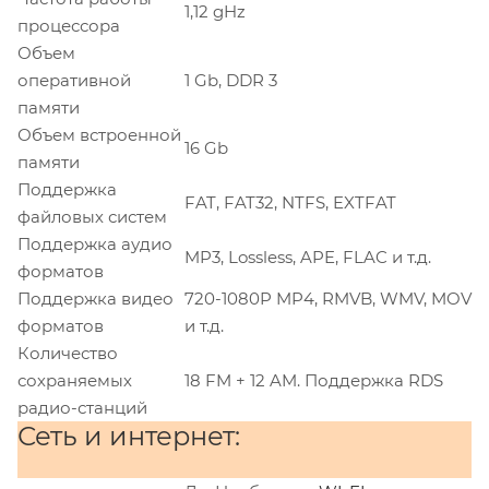
1,12 gHz
процессора
Объем
оперативной
1 Gb, DDR 3
памяти
Объем встроенной
16 Gb
памяти
Поддержка
FAT, FAT32, NTFS, EXTFAT
файловых систем
Поддержка аудио
MP3, Lossless, APE, FLAC и т.д.
форматов
Поддержка видео
720-1080P MP4, RMVB, WMV, MOV
форматов
и т.д.
Количество
сохраняемых
18 FM + 12 AM. Поддержка RDS
радио-станций
Сеть и интернет: