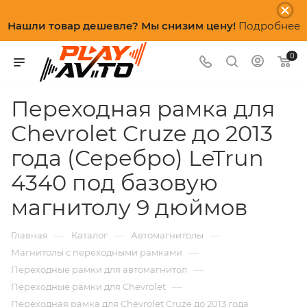
Нашли товар дешевле? Мы снизим цену!
Подробнее
0
Переходная рамка для
Chevrolet Cruze до 2013
года (Серебро) LeTrun
4340 под базовую
магнитолу 9 дюймов
—
—
—
Главная
Каталог
Автомагнитолы
—
Магнитолы с переходными рамками
—
Переходные рамки для автомагнитол
—
Переходные рамки для Chevrolet
Переходная рамка для Chevrolet Cruze до 2013 года