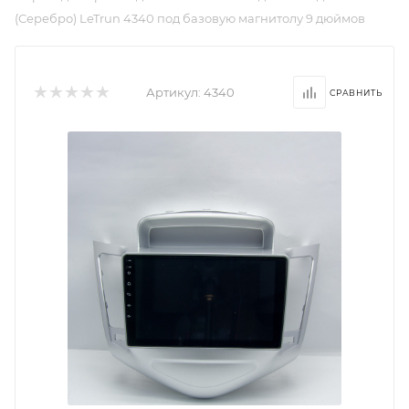
(Серебро) LeTrun 4340 под базовую магнитолу 9 дюймов
Артикул:
4340