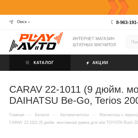
Омск
8-963-191
ИНТЕРНЕТ МАГАЗИН
ШТАТНЫХ МАГНИТОЛ
КАТАЛОГ
АКЦИИ
CARAV 22-1011 (9 дюйм. м
DAIHATSU Be-Go, Terios 20
—
—
—
Главная
Каталог
Автомагнитолы
Магнитолы с перех
CARAV 22-1011 (9 дюйм. монтажная рамка для а/м TOYOTA Rush 200