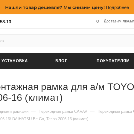
Нашли товар дешевле? Мы снизим цену!
Подробнее
Доставим любым
-58-13
УСТАНОВКА
БЛОГ
ПОКУПАТЕЛЯМ
онтажная рамка для а/м TOYO
06-16 (климат)
—
—
одными рамками
Переходные рамки CARAV
Переходные рамки 
6-16/ DAIHATSU Be-Go, Terios 2006-16 (климат)