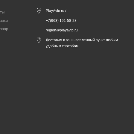
PlayAvto.ru /
аты
авки
+7(963) 191-58-28
товар
region@playavto.ru
Доставим в ваш населенный пункт любым
удобным способом.